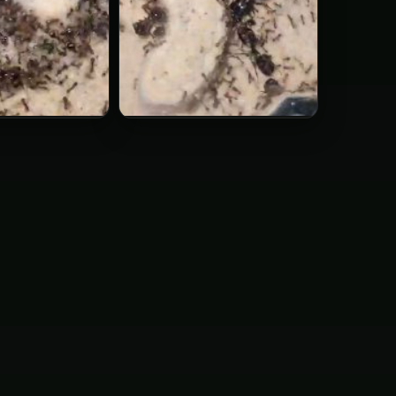
a
Carebara
diversa
▶