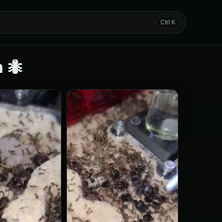
Ctrl K
 🐜