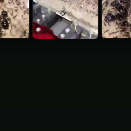
Carebar
Carebara
diversa
diversa
▶
▶