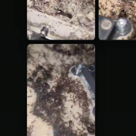
Carebara
Carebara
diversa
diversa
▶
▶